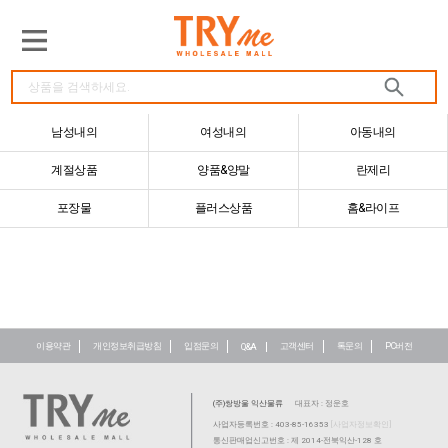
남성내의
여성내의
아동내의
계절상품
양품&양말
란제리
포장물
플러스상품
홈&라이프
이용약관
개인정보취급방침
입점문의
고객센터
톡문의
PC버전
Q&A
(주)쌍방울 익산물류
대표자 : 정운호
사업자등록번호 : 403-85-16353
[사업자정보확인]
통신판매업신고번호 : 제 2014-전북익산-128 호