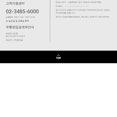
본점소재지 : 서울특별시 중구 퇴계로 390(무학동)
고객지원센터
E-MAIL :
e-commerce@try-sbw.co.kr
02-3485-6000
본사이트의 상품이미지 저작권은 TRYME에 있으며, 내용의
무단복제를 금합니다.
2018 SSANGBANGWOOL,INC.ALL RIGHTS RESERVED.
LUNCH :
PM 12:30 - PM 13:30
토-일요일 및 공휴일 휴무
무통장입금계좌안내
KEB하나은행
863-910007-52004
예금주 : (주)쌍방울