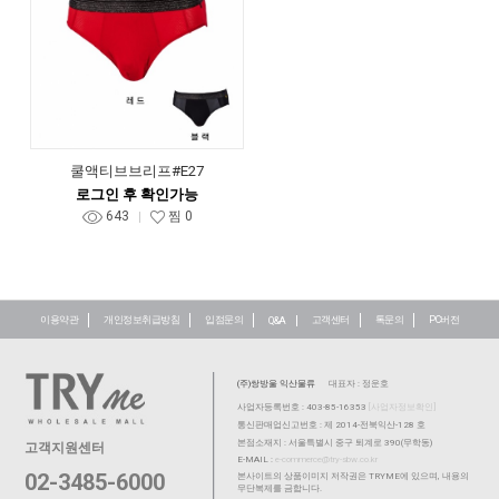
쿨액티브브리프#E27
로그인 후 확인가능
643
찜
0
이용약관
개인정보취급방침
입점문의
고객센터
톡문의
PC버전
Q&A
(주)쌍방울 익산물류
대표자 : 정운호
사업자등록번호 : 403-85-16353
[사업자정보확인]
통신판매업신고번호 : 제 2014-전북익산-128 호
본점소재지 : 서울특별시 중구 퇴계로 390(무학동)
고객지원센터
E-MAIL :
e-commerce@try-sbw.co.kr
02-3485-6000
본사이트의 상품이미지 저작권은 TRYME에 있으며, 내용의
무단복제를 금합니다.