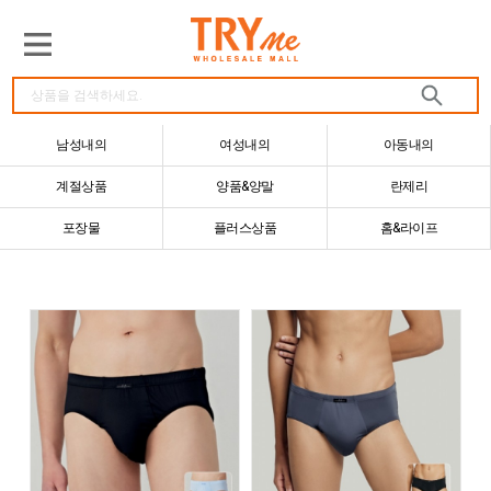
남성내의
여성내의
아동내의
계절상품
양품&양말
란제리
포장물
플러스상품
홈&라이프