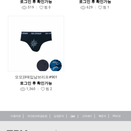
로그인 후 확인가능
로그인 후 확인가능
519
찜
0
629
찜
1
모모)3매입남브리프#901
로그인 후 확인가능
1,360
찜
2
이용약관
개인정보취급방침
입점문의
고객센터
톡문의
PC버전
Q&A