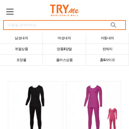
남성내의
여성내의
아동내의
계절상품
양품&양말
란제리
포장물
플러스상품
홈&라이프