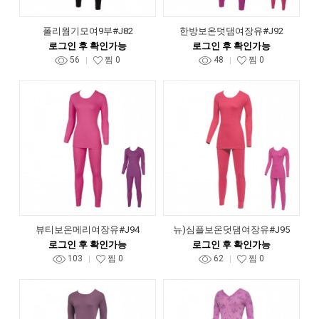
폴리웜기모여9부#J82
한방보온덧댐여장유#J92
로그인 후 확인가능
로그인 후 확인가능
56
찜
0
48
찜
0
뷰티보온메리여장유#J94
뉴)심플보온덧댐여장유#J95
로그인 후 확인가능
로그인 후 확인가능
103
찜
0
62
찜
0