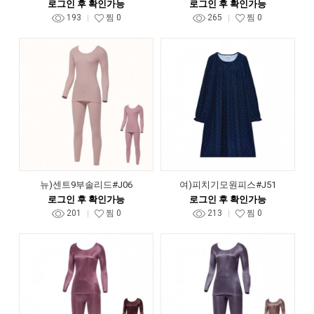
로그인 후 확인가능
로그인 후 확인가능
193
찜
0
265
찜
0
뉴)센트9부솔리드#J06
여)피치기모원피스#J51
로그인 후 확인가능
로그인 후 확인가능
201
찜
0
213
찜
0