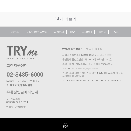
14
개 더보기
이용약관
개인정보취급방침
입점문의
고객센터
톡문의
PC버전
Q&A
(주)쌍방울 익산물류
대표자 : 정운호
사업자등록번호 : 403-85-16353
[사업자정보확인]
통신판매업신고번호 : 제 2014-전북익산-128 호
본점소재지 : 서울특별시 중구 퇴계로 390(무학동)
고객지원센터
E-MAIL :
e-commerce@try-sbw.co.kr
02-3485-6000
본사이트의 상품이미지 저작권은 TRYME에 있으며, 내용의
무단복제를 금합니다.
2018 SSANGBANGWOOL,INC.ALL RIGHTS RESERVED.
LUNCH :
PM 12:30 - PM 13:30
토-일요일 및 공휴일 휴무
무통장입금계좌안내
KEB하나은행
863-910007-52004
예금주 : (주)쌍방울