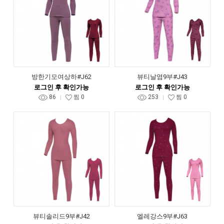
방한기모여상하#J62
뷰티날염9부#J43
로그인 후 확인가능
로그인 후 확인가능
86
찜
0
253
찜
0
뷰티솔리드9부#J42
엘레강스9부#J63