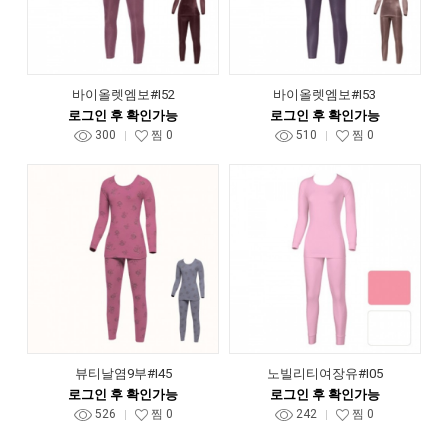
바이올렛엠보#I52
바이올렛엠보#I53
로그인 후 확인가능
로그인 후 확인가능
300
찜
0
510
찜
0
뷰티날염9부#I45
노빌리티여장유#I05
로그인 후 확인가능
로그인 후 확인가능
526
찜
0
242
찜
0