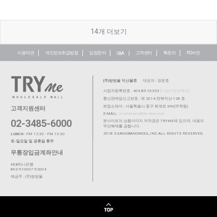
14
개 더보기
이용약관
개인정보취급방침
입점문의
고객센터
톡문의
PC버전
Q&A
(주)쌍방울 익산물류
대표자 : 정운호
사업자등록번호 : 403-85-16353
[사업자정보확인]
통신판매업신고번호 : 제 2014-전북익산-128 호
본점소재지 : 서울특별시 중구 퇴계로 390(무학동)
고객지원센터
E-MAIL :
e-commerce@try-sbw.co.kr
02-3485-6000
본사이트의 상품이미지 저작권은 TRYME에 있으며, 내용의
무단복제를 금합니다.
2018 SSANGBANGWOOL,INC.ALL RIGHTS RESERVED.
LUNCH :
PM 12:30 - PM 13:30
토-일요일 및 공휴일 휴무
무통장입금계좌안내
KEB하나은행
863-910007-52004
예금주 : (주)쌍방울