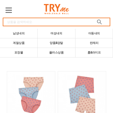
남성내의
여성내의
아동내의
계절상품
양품&양말
란제리
포장물
플러스상품
홈&라이프