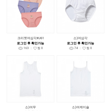
크리켓여삼각#J61
소)여삼각
로그인 후 확인가능
로그인 후 확인가능
163
찜
0
74
찜
0
소)여무
소)여케미숄