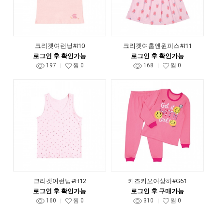
크리켓여런닝#I10
크리켓여홈엔원피스#I11
로그인 후 확인가능
로그인 후 확인가능
197
찜
0
168
찜
0
크리켓여런닝#H12
키즈키오여상하#G61
로그인 후 확인가능
로그인 후 구매가능
160
찜
0
310
찜
0