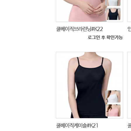
쿨베이직브라런닝#K22
로그인 후 확인가능
쿨베이직케미숄#K21