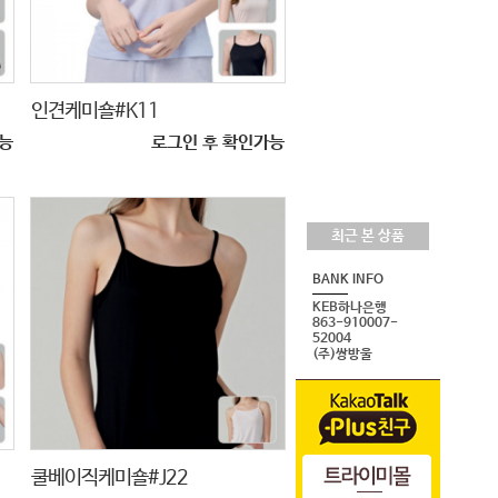
인견케미숄#K11
능
로그인 후 확인가능
최근 본 상품
BANK INFO
KEB하나은행
863-910007-
52004
(주)쌍방울
쿨베이직케미숄#J22