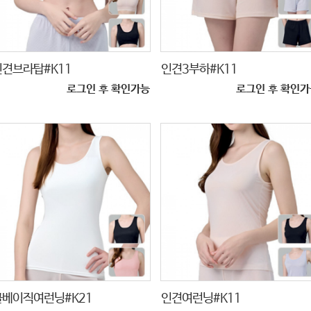
인견브라탑#K11
인견3부하#K11
로그인 후 확인가능
로그인 후 확인가
쿨베이직여런닝#K21
인견여런닝#K11