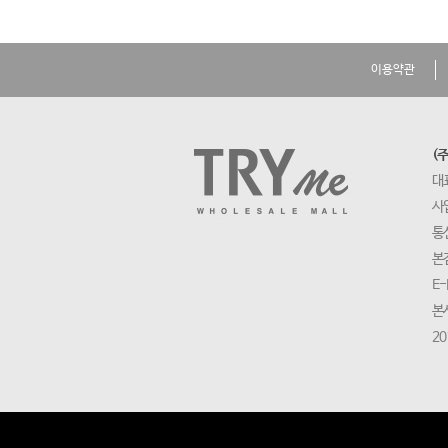
이용약관
(
대
사업
통
본
E-
본
20