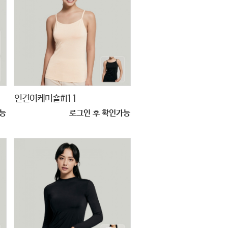
인견여케미숄#I11
능
로그인 후 확인가능