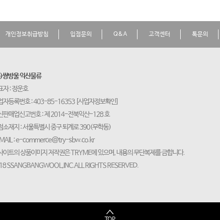
개인정보취급방침
입점문의
Q&A
고객센터
톡문의
주)쌍방울 익산물류
표자 : 정운호
자등록번호 : 403-85-16353
[사업자정보확인]
신판매업신고번호 : 제 2014-전북익산-128 호
점소재지 : 서울특별시 중구 퇴계로 390(무학동)
MAIL :
e-commerce@try-sbw.co.kr
사이트의 상품이미지 저작권은 TRYME에 있으며, 내용의 무단복제를 금합니다.
18 SSANGBANGWOOL,INC.ALL RIGHTS RESERVED.
TOP