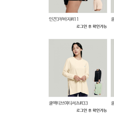
인견3부바지#I11
로그인 후 확인가능
쿨액티브여티셔츠#I33
로그인 후 확인가능