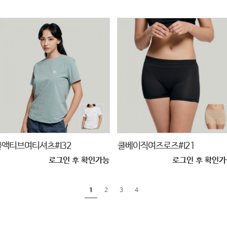
쿨액티브여티셔츠#I32
쿨베이직여즈로즈#I21
로그인 후 확인가능
로그인 후 확인가
1
2
3
4