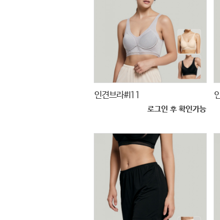
인견브라#I11
로그인 후 확인가능