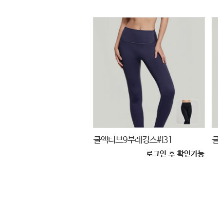
쿨액티브9부레깅스#I31
로그인 후 확인가능