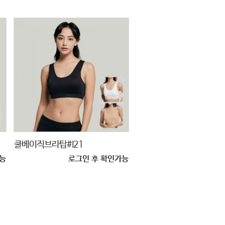
쿨베이직브라탑#I21
능
로그인 후 확인가능