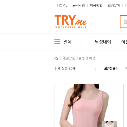
본문 바로가기
주메뉴 바로가기
사이드메뉴 바로가기
HOME
공지사항
이용방법
입점문의
전체
남성내의
여
>
계절상품
>
쿨루션 여성
전체 상품
85
개
최근등록순