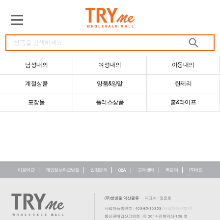
남성내의
여성내의
아동내의
계절상품
양품&양말
란제리
포장물
플러스상품
홈&라이프
이용약관
개인정보취급방침
입점문의
고객센터
톡문의
PC버전
Q&A
(주)쌍방울 익산물류
대표자 : 정운호
사업자등록번호 : 403-85-16353
[사업자정보확인]
통신판매업신고번호 : 제 2014-전북익산-128 호