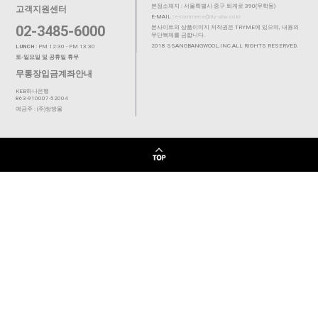
본점소재지 : 서울특별시 중구 퇴계로 390(무학동)
고객지원센터
E-MAIL :
e-commerce@try-sbw.co.kr
02-3485-6000
본사이트의 상품이미지 저작권은 TRYME에 있으며, 내용의
무단복제를 금합니다.
2018 SSANGBANGWOOL,INC.ALL RIGHTS RESERVED.
LUNCH :
PM 12:30 - PM 13:30
토-일요일 및 공휴일 휴무
무통장입금계좌안내
KEB하나은행
863-910007-52004
예금주 : (주)쌍방울