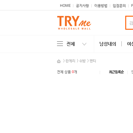
본문 바로가기
주메뉴 바로가기
사이드메뉴 바로가기
HOME
공지사항
이용방법
입점문의
전체
남성내의
여
>
란제리
>
쉬방
>
팬티
전체 상품
0
개
최근등록순