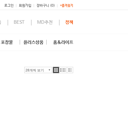
로그인
회원가입
장바구니 (0)
+즐겨찾기
품
BEST
MD추천
정책
포장물
플러스상품
홈&라이프