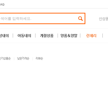
FAQ
신상
성내의
아동내의
계절상품
양품&양말
란제리
인기상품순
낮은가격순
리뷰순